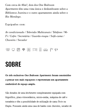
Com cerca de 46m², dois dos
One Bedroom
Apartments
têm uma vista única e deslumbrante sobre a
Biblioteca Joanin
a e o outro apartamento ainda sobre o
Rio Mondego
.
Equipados com:
Ar condicionado / Televisão Multicanais / Telefone / Wi-
Fi / Cofre / Secretária / Guarda-roupa / Sofá-cama /
Chuveiro / Secador
SOBRE
Os três exclusivos
One Bedroom Apartments
f
oram construídos
a pensar nos mais espaçosos
e representam um apartamento
confortável de espaço amplo.
São
dotados de uma
kitchenette
completamente equipada com
frigorífico, placa vitrocerâmica, micro-ondas, máquina de café e
torradeira e t
êm a possibilidade de utilização de cama
Twin
ou
Dupla. Possuem ainda uma casa de banho com chuveiro, secador de